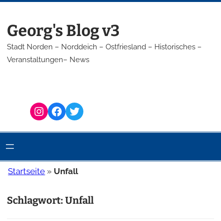
Zum
Inhalt
Georg's Blog v3
springen
Stadt Norden – Norddeich – Ostfriesland – Historisches –
Veranstaltungen– News
Instagram
Facebook
Twitter
Startseite
»
Unfall
Schlagwort:
Unfall