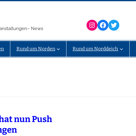
Instagram
Facebook
Twitter
eranstaltungen– News
en
Rund um Norden
Rund um Norddeich
 hat nun Push
ngen