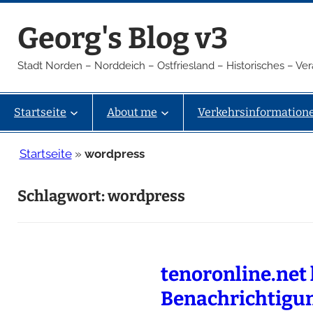
Zum
Georg's Blog v3
Inhalt
springen
Stadt Norden – Norddeich – Ostfriesland – Historisches – V
Startseite
About me
Verkehrsinformation
Startseite
»
wordpress
Schlagwort:
wordpress
tenoronline.net
Benachrichtigu