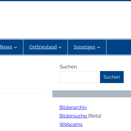
News
Ostfriesland
Sonstiges
Suchen
Suchen
Bilderarchiv
Bildersuche
(Beta)
Webcams