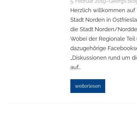
5. Februar 2019
–
Georgs Blo
Herzlich willkommen auf 
Stadt Norden in Ostfriesl
die Stadt Norden/Norddei
Wobei der Regionale Teil 
dazugehörige Facebookse
„Diskussionen rund um di
auf…
weiterlesen