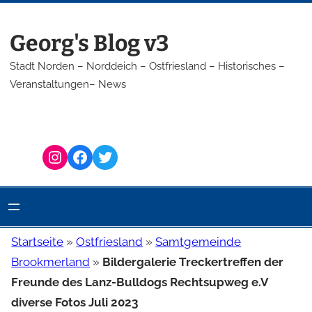
Zum
Inhalt
Georg's Blog v3
springen
Stadt Norden – Norddeich – Ostfriesland – Historisches –
Veranstaltungen– News
Instagram
Facebook
Twitter
Startseite
»
Ostfriesland
»
Samtgemeinde
Brookmerland
»
Bildergalerie Treckertreffen der
Freunde des Lanz-Bulldogs Rechtsupweg e.V
diverse Fotos Juli 2023