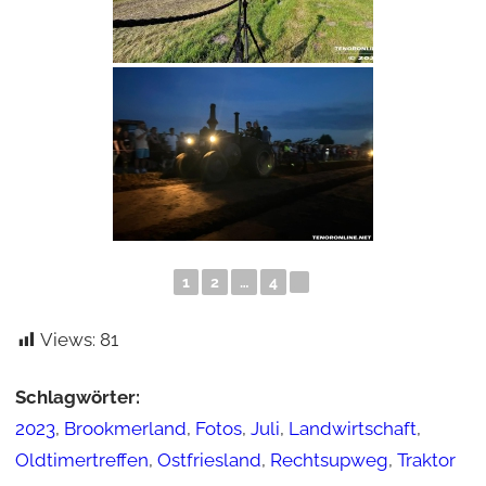
1
2
…
4
►
Views:
81
Schlagwörter:
2023
,
Brookmerland
,
Fotos
,
Juli
,
Landwirtschaft
,
Oldtimertreffen
,
Ostfriesland
,
Rechtsupweg
,
Traktor