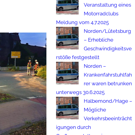
Veranstaltung eines
Motorradclubs
Meldung vom 4.7.2025
Norden/Lütetsburg
– Erhebliche
Geschwindigkeitsve
rstöße festgestellt
Norden –
Krankenfahrstuhlfah
rer waren betrunken
unterwegs 30.6.2025
Halbemond/Hage –
Mögliche
Verkehrsbeeinträcht
igungen durch