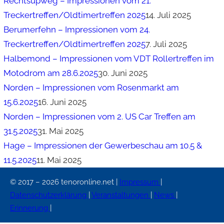
Rechtsupweg – Impressionen vom 21.
Treckertreffen/Oldtimertreffen 2025
14. Juli 2025
Berumerfehn – Impressionen vom 24.
Treckertreffen/Oldtimertreffen 2025
7. Juli 2025
Halbemond – Impressionen vom VDT Rollertreffen im
Motodrom am 28.6.2025
30. Juni 2025
Norden – Impressionen vom Rosenmarkt am
15.6.2025
16. Juni 2025
Norden – Impressionen vom 2. US Car Treffen am
31.5.2025
31. Mai 2025
Hage – Impressionen der Gewerbeschau am 10.5 &
11.5.2025
11. Mai 2025
© 2017 – 2026 tenoronline.net |
Impressum
|
Datenschutzerklärung
|
Veranstaltungen
|
News
|
Erinnerung
|