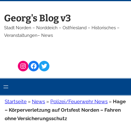
Zum
Inhalt
Georg's Blog v3
springen
Stadt Norden – Norddeich – Ostfriesland – Historisches –
Veranstaltungen– News
Instagram
Facebook
Twitter
Startseite
»
News
»
Polizei/Feuerwehr News
»
Hage
– Körperverletzung auf Ortsfest Norden – Fahren
ohne Versicherungsschutz