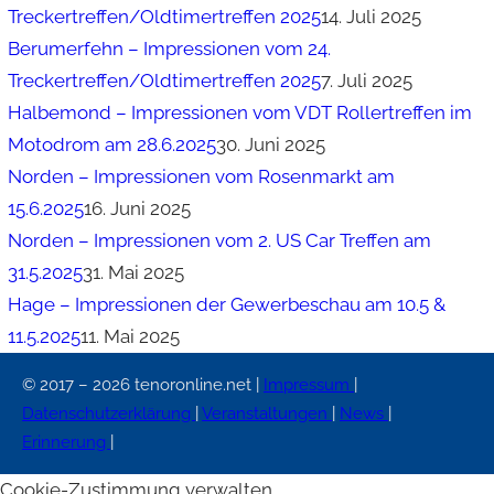
Treckertreffen/Oldtimertreffen 2025
14. Juli 2025
Berumerfehn – Impressionen vom 24.
Treckertreffen/Oldtimertreffen 2025
7. Juli 2025
Halbemond – Impressionen vom VDT Rollertreffen im
Motodrom am 28.6.2025
30. Juni 2025
Norden – Impressionen vom Rosenmarkt am
15.6.2025
16. Juni 2025
Norden – Impressionen vom 2. US Car Treffen am
31.5.2025
31. Mai 2025
Hage – Impressionen der Gewerbeschau am 10.5 &
11.5.2025
11. Mai 2025
© 2017 – 2026 tenoronline.net |
Impressum
|
Datenschutzerklärung
|
Veranstaltungen
|
News
|
Erinnerung
|
Cookie-Zustimmung verwalten