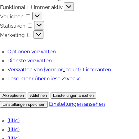
Funktional
Funktional
Immer aktiv
Vorlieben
Vorlieben
Statistiken
Statistiken
Marketing
Marketing
Optionen verwalten
Dienste verwalten
Verwalten von {vendor_count}-Lieferanten
Lese mehr über diese Zwecke
Akzeptieren
Ablehnen
Einstellungen ansehen
Einstellungen ansehen
Einstellungen speichern
{title}
{title}
{title}