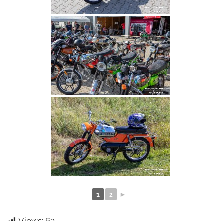
1
2
►
Views:
63