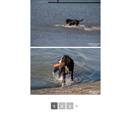
1
2
3
►