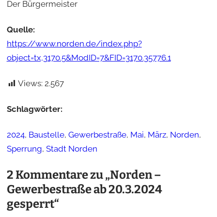
Der Bürgermeister
Quelle:
https://www.norden.de/index.php?
object=tx,3170.5&ModID=7&FID=3170.35776.1
Views:
2.567
Schlagwörter:
2024
, 
Baustelle
, 
Gewerbestraße
, 
Mai
, 
März
, 
Norden
, 
Sperrung
, 
Stadt Norden
2 Kommentare zu „Norden –
Gewerbestraße ab 20.3.2024
gesperrt“