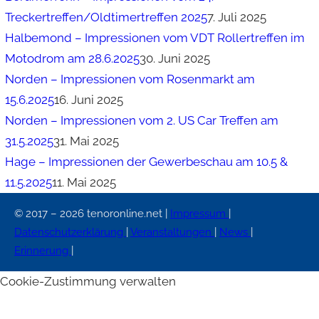
Treckertreffen/Oldtimertreffen 2025
7. Juli 2025
Halbemond – Impressionen vom VDT Rollertreffen im
Motodrom am 28.6.2025
30. Juni 2025
Norden – Impressionen vom Rosenmarkt am
15.6.2025
16. Juni 2025
Norden – Impressionen vom 2. US Car Treffen am
31.5.2025
31. Mai 2025
Hage – Impressionen der Gewerbeschau am 10.5 &
11.5.2025
11. Mai 2025
© 2017 – 2026 tenoronline.net |
Impressum
|
Datenschutzerklärung
|
Veranstaltungen
|
News
|
Erinnerung
|
Cookie-Zustimmung verwalten