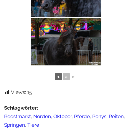
1
2
►
Views:
15
Schlagwörter:
Beestmarkt
, 
Norden
, 
Oktober
, 
Pferde
, 
Ponys
, 
Reiten
, 
Springen
, 
Tiere