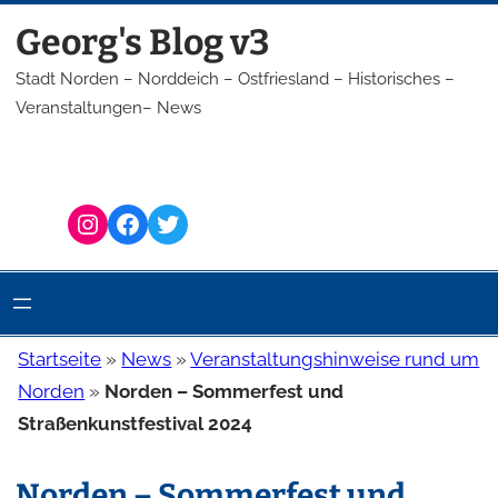
Zum
Georg's Blog v3
Inhalt
springen
Stadt Norden – Norddeich – Ostfriesland – Historisches –
Veranstaltungen– News
Instagram
Facebook
Twitter
Startseite
»
News
»
Veranstaltungshinweise rund um
Norden
»
Norden – Sommerfest und
Straßenkunstfestival 2024
Norden – Sommerfest und