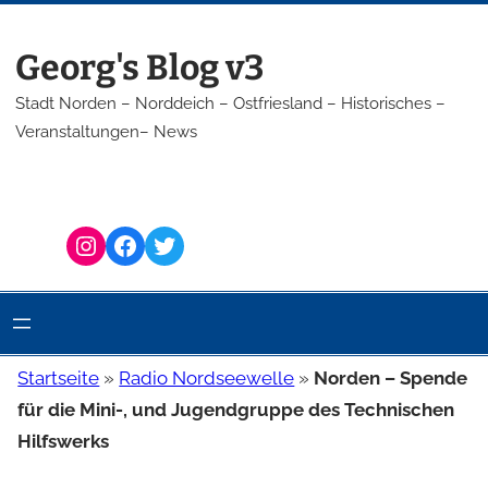
Zum
Inhalt
Georg's Blog v3
springen
Stadt Norden – Norddeich – Ostfriesland – Historisches –
Veranstaltungen– News
Instagram
Facebook
Twitter
Startseite
»
Radio Nordseewelle
»
Norden – Spende
für die Mini-, und Jugendgruppe des Technischen
Hilfswerks