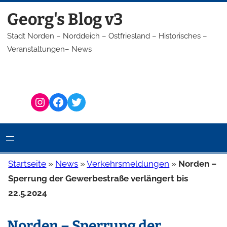
Zum
Georg's Blog v3
Inhalt
springen
Stadt Norden – Norddeich – Ostfriesland – Historisches –
Veranstaltungen– News
Instagram
Facebook
Twitter
Startseite
»
News
»
Verkehrsmeldungen
»
Norden –
Sperrung der Gewerbestraße verlängert bis
22.5.2024
Norden – Sperrung der