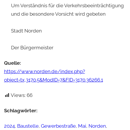
Um Verständnis für die Verkehrsbeeinträchtigung
und die besondere Vorsicht wird gebeten
Stadt Norden
Der Bürgermeister
Quelle:
https://www.norden.de/index.php?
object=tx,3170.5&ModID=7&FID=3170.36266.1
Views:
66
Schlagwörter:
2024
, 
Baustelle
, 
Gewerbestraße
, 
Mai
, 
Norden
, 