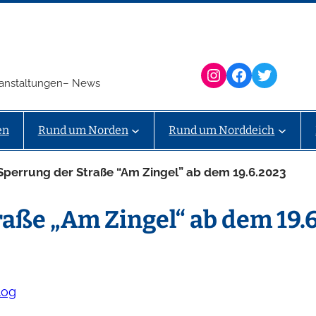
Instagram
Facebook
Twitter
eranstaltungen– News
en
Rund um Norden
Rund um Norddeich
Sperrung der Straße “Am Zingel” ab dem 19.6.2023
aße „Am Zingel“ ab dem 19.
log