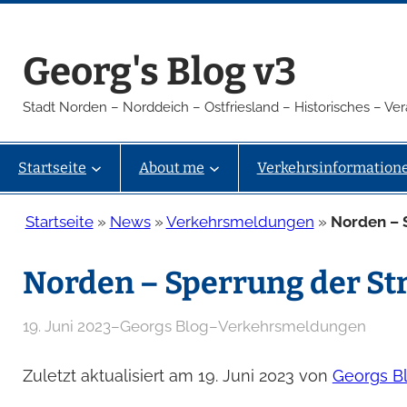
Zum
Inhalt
Georg's Blog v3
springen
Stadt Norden – Norddeich – Ostfriesland – Historisches – V
Startseite
About me
Verkehrsinformation
Startseite
»
News
»
Verkehrsmeldungen
»
Norden – 
Norden – Sperrung der Str
19. Juni 2023
–
Georgs Blog
–
Verkehrsmeldungen
Zuletzt aktualisiert am 19. Juni 2023 von
Georgs B