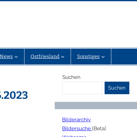
News
Ostfriesland
Sonstiges
Suchen
Suchen
6.2023
Bilderarchiv
Bildersuche
(Beta)