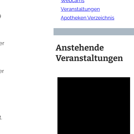
Webcams
Veranstaltungen
9
Apotheken Verzeichnis
er
Anstehende
Veranstaltungen
er
.