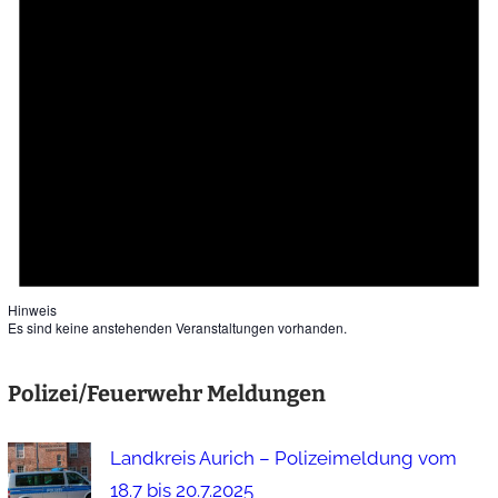
Hinweis
Es sind keine anstehenden Veranstaltungen vorhanden.
Polizei/Feuerwehr Meldungen
Landkreis Aurich – Polizeimeldung vom
18.7 bis 20.7.2025