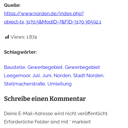
Quelle:
https://www.norden.de/index.php?
object=tx,3170.5&ModID=7&FID=3170.36592.1
Views:
1.874
Schlagwörter:
Baustelle
, 
Gewerbegebiet
, 
Gewerbegebiet
Leegemoor
, 
Juli
, 
Juni
, 
Norden
, 
Stadt Norden
, 
Stellmacherstraße
, 
Umleitung
Schreibe einen Kommentar
Deine E-Mail-Adresse wird nicht veröffentlicht.
Erforderliche Felder sind mit
*
markiert