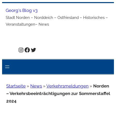
Zum
Georg's Blog v3
Inhalt
Stadt Norden – Norddeich – Ostfriesland – Historisches –
springen
Veranstaltungen– News
Instagram
Facebook
Twitter
Startseite
»
News
»
Verkehrsmeldungen
»
Norden
– Verkehrsbeeinträchtigungen zur Sommerstaffel
2024