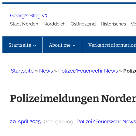
Zum
Inhalt
Georg's Blog v3
springen
Stadt Norden – Norddeich – Ostfriesland – Historisches – 
Startseite
About me
Verkehrsinformatio
Startseite
»
News
»
Polizei/Feuerwehr News
»
Poli
Polizeimeldungen Norden
20. April 2025
–
Georgs Blog
–
Polizei/Feuerwehr News