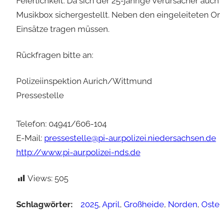
Feierlichkeit. Da sich der 25-jährige Verursacher au
Musikbox sichergestellt. Neben den eingeleiteten O
Einsätze tragen müssen.
Rückfragen bitte an:
Polizeiinspektion Aurich/Wittmund
Pressestelle
Telefon: 04941/606-104
E-Mail:
pressestelle@pi-aur.polizei.niedersachsen.de
http://www.pi-aur.polizei-nds.de
Views:
505
Schlagwörter:
2025
, 
April
, 
Großheide
, 
Norden
, 
Oste