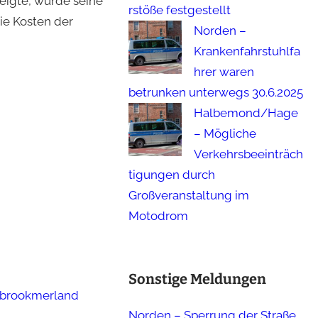
zeigte, wurde seine
rstöße festgestellt
ie Kosten der
Norden –
Krankenfahrstuhlfa
hrer waren
betrunken unterwegs 30.6.2025
Halbemond/Hage
– Mögliche
Verkehrsbeeinträch
tigungen durch
Großveranstaltung im
Motodrom
Sonstige Meldungen
brookmerland
Norden – Sperrung der Straße