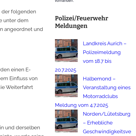
vorhanden.
i der folgenden
Polizei/Feuerwehr
de unter dem
Meldungen
nn angeordnet und
Landkreis Aurich –
Polizeimeldung
vom 18.7 bis
rden einen E-
20.7.2025
dem Einfluss von
Halbemond –
e Weiterfahrt
Veranstaltung eines
Motorradclubs
Meldung vom 4.7.2025
Norden/Lütetsburg
– Erhebliche
ein und derselben
Geschwindigkeitsve