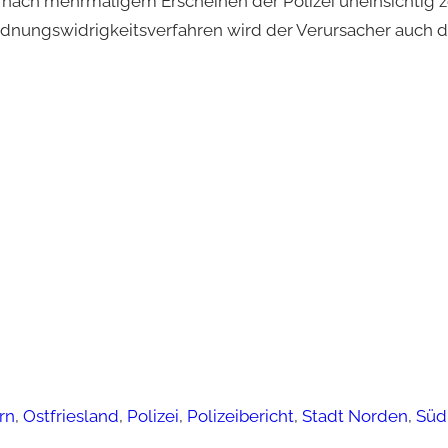
ch nach mehrmaligem Erscheinen der Polizei uneinsichtig 
rdnungswidrigkeitsverfahren wird der Verursacher auch d
rn
, 
Ostfriesland
, 
Polizei
, 
Polizeibericht
, 
Stadt Norden
, 
Süd