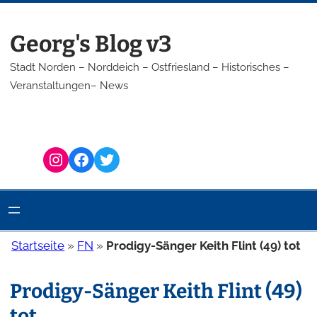
Zum
Inhalt
Georg's Blog v3
springen
Stadt Norden – Norddeich – Ostfriesland – Historisches –
Veranstaltungen– News
Instagram
Facebook
Twitter
Startseite
»
FN
»
Prodigy-Sänger Keith Flint (49) tot
Prodigy-Sänger Keith Flint (49)
tot