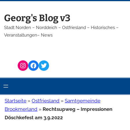
Zum
Inhalt
Georg's Blog v3
springen
Stadt Norden – Norddeich – Ostfriesland – Historisches –
Veranstaltungen– News
Instagram
Facebook
Twitter
Startseite
»
Ostfriesland
»
Samtgemeinde
Brookmerland
»
Rechtsupweg – Impressionen
Döschkefest am 3.9.2022