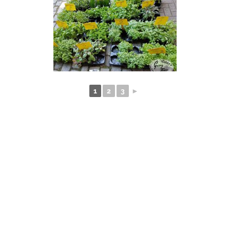
1
2
3
►