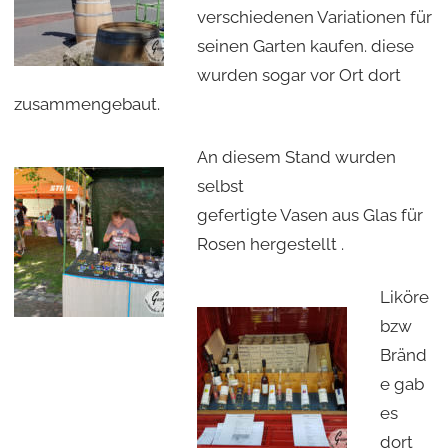
verschiedenen Variationen für
seinen Garten kaufen. diese
wurden sogar vor Ort dort
zusammengebaut.
An diesem Stand wurden
selbst
gefertigte Vasen aus Glas für
Rosen hergestellt .
Liköre
bzw
Bränd
e gab
es
dort