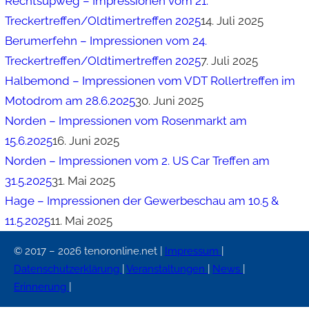
Rechtsupweg – Impressionen vom 21.
Treckertreffen/Oldtimertreffen 2025
14. Juli 2025
Berumerfehn – Impressionen vom 24.
Treckertreffen/Oldtimertreffen 2025
7. Juli 2025
Halbemond – Impressionen vom VDT Rollertreffen im
Motodrom am 28.6.2025
30. Juni 2025
Norden – Impressionen vom Rosenmarkt am
15.6.2025
16. Juni 2025
Norden – Impressionen vom 2. US Car Treffen am
31.5.2025
31. Mai 2025
Hage – Impressionen der Gewerbeschau am 10.5 &
11.5.2025
11. Mai 2025
© 2017 – 2026 tenoronline.net |
Impressum
|
Datenschutzerklärung
|
Veranstaltungen
|
News
|
Erinnerung
|