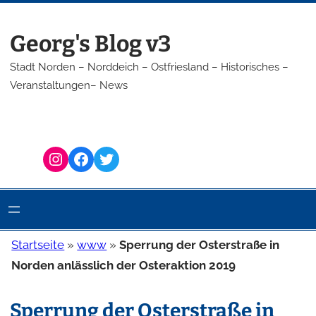
Zum
Inhalt
Georg's Blog v3
springen
Stadt Norden – Norddeich – Ostfriesland – Historisches –
Veranstaltungen– News
Instagram
Facebook
Twitter
Startseite
»
www
»
Sperrung der Osterstraße in
Norden anlässlich der Osteraktion 2019
Sperrung der Osterstraße in