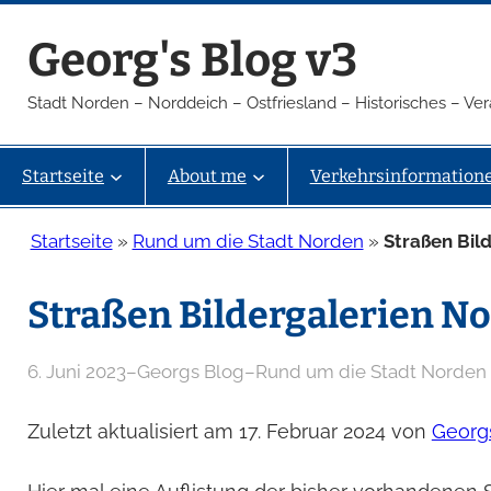
Zum
Georg's Blog v3
Inhalt
springen
Stadt Norden – Norddeich – Ostfriesland – Historisches – V
Startseite
About me
Verkehrsinformation
Startseite
»
Rund um die Stadt Norden
»
Straßen Bil
Straßen Bildergalerien N
6. Juni 2023
–
Georgs Blog
–
Rund um die Stadt Norden
Zuletzt aktualisiert am 17. Februar 2024 von
Georg