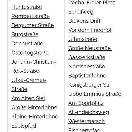
Recha-Freier-Platz
Huntestraße
Schafweg
Rembertistraße
Diekens Drift
Bergumer Straße
Vor dem Friedhof
Burgstraße
Uffenstraße
Donaustraße
Große Neustraße
Ostertogstraße
Gaswerkstraße
Johann-Christian-
Nordseestraße
Reil-Straße
Baptistenlohne
Ufke-Cremer-
Königsberger Str.
Straße
Ubbo Emmius Straße
Am Alten Siel
Am Sportplatz
Große Hinterlohne
Altendeichsweg
Kleine Hinterlohne
Westermarsch
Eselspfad
Fischerspfad