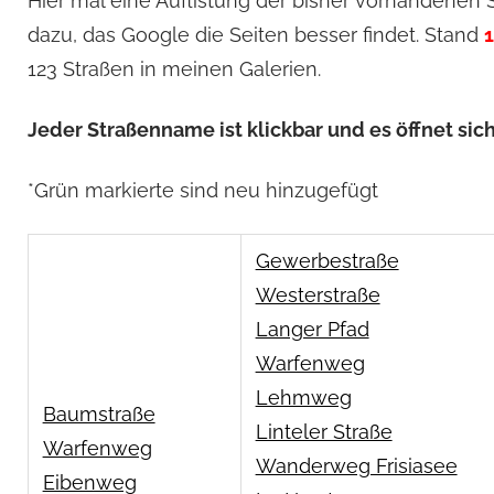
Hier mal eine Auflistung der bisher vorhandenen St
dazu, das Google die Seiten besser findet. Stand
1
123 Straßen in meinen Galerien.
Jeder Straßenname ist klickbar und es öffnet sic
*Grün markierte sind neu hinzugefügt
Gewerbestraße
Westerstraße
Langer Pfad
Warfenweg
Lehmweg
Baumstraße
Linteler Straße
Warfenweg
Wanderweg Frisiasee
Eibenweg