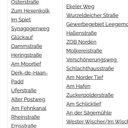
Osterstraße
Ekeler Weg
Zum Hexenkolk
Wurzeldeicher Straße
Im Spiet
Gewerbegebiet Leegemo
Synagogenweg
Hallenstraße
Glückauf
ZOB Norden
Dammstraße
Molkereistraße
Heringstraße
Verschönerungsweg
Am Moortief
Schlachthausstraße
Derk-de-Haan-
Am Norder Tief
Padd
Am Hafen
Uferstraße
Zuckerpolderstraße
Alter Postweg
Am Schlicktief
Am Fehnkanal
An der Sägemühle
Rheinstraße
Wester Wischer/Im Wisc
Emsstraße