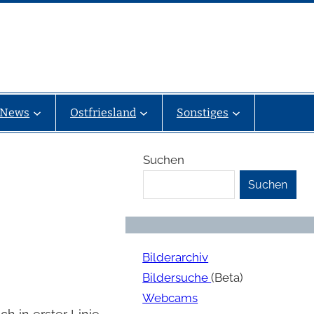
News
Ostfriesland
Sonstiges
Suchen
Suchen
Bilderarchiv
Bildersuche
(Beta)
Webcams