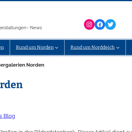
Instagram
Facebook
Twitter
eranstaltungen– News
en
Rund um Norden
Rund um Norddeich
dergalerien Norden
orden
s Blog