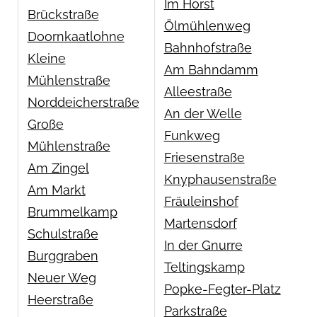
Im Horst
Brückstraße
Ölmühlenweg
Doornkaatlohne
Bahnhofstraße
Kleine
Am Bahndamm
Mühlenstraße
Alleestraße
Norddeicherstraße
An der Welle
Große
Funkweg
Mühlenstraße
Friesenstraße
Am Zingel
Knyphausenstraße
Am Markt
Fräuleinshof
Brummelkamp
Martensdorf
Schulstraße
In der Gnurre
Burggraben
Teltingskamp
Neuer Weg
Popke-Fegter-Platz
Heerstraße
Parkstraße