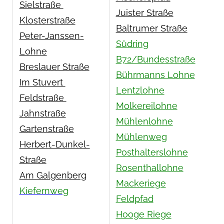
Sielstraße
Juister Straße
Klosterstraße
Baltrumer Straße
Peter-Janssen-
Südring
Lohne
B72/Bundesstraße
Breslauer Straße
Bührmanns Lohne
Im Stuvert
Lentzlohne
Feldstraße
Molkereilohne
Jahnstraße
Mühlenlohne
Gartenstraße
Mühlenweg
Herbert-Dunkel-
Posthalterslohne
Straße
Rosenthallohne
Am Galgenberg
Mackeriege
Kiefernweg
Feldpfad
Hooge Riege