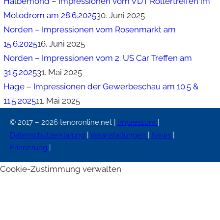
Halbemond – Impressionen vom VDT Rollertreffen im
Motodrom am 28.6.2025
30. Juni 2025
Norden – Impressionen vom Rosenmarkt am
15.6.2025
16. Juni 2025
Norden – Impressionen vom 2. US Car Treffen am
31.5.2025
31. Mai 2025
Hage – Impressionen der Gewerbeschau am 10.5 &
11.5.2025
11. Mai 2025
© 2017 – 2026 tenoronline.net |
Impressum
|
Datenschutzerklärung
|
Veranstaltungen
|
News
|
Erinnerung
|
Cookie-Zustimmung verwalten