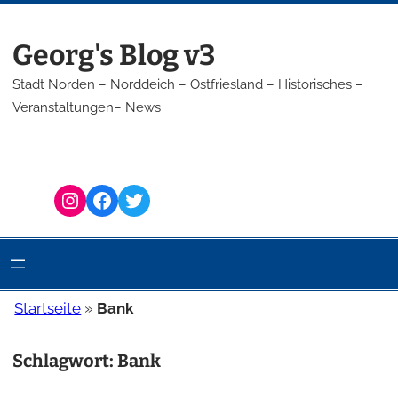
Zum
Inhalt
Georg's Blog v3
springen
Stadt Norden – Norddeich – Ostfriesland – Historisches –
Veranstaltungen– News
Instagram
Facebook
Twitter
Startseite
»
Bank
Schlagwort:
Bank