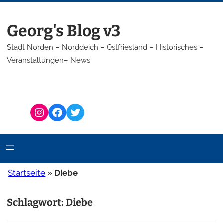
Zum
Inhalt
Georg's Blog v3
springen
Stadt Norden – Norddeich – Ostfriesland – Historisches –
Veranstaltungen– News
Instagram
Facebook
Twitter
Startseite
»
Diebe
Schlagwort:
Diebe