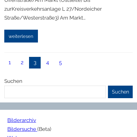
Uffenstraße/Am Markt (Ostseite) bis
zurKreisverkehrsanlage L 27/Nordeicher
Straße/Westerstraße3) Am Markt…
weiterlesen
1
2
3
4
5
Suchen
Suchen
Bilderarchiv
Bildersuche
(Beta)