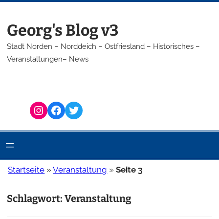
Zum
Inhalt
Georg's Blog v3
springen
Stadt Norden – Norddeich – Ostfriesland – Historisches –
Veranstaltungen– News
Instagram
Facebook
Twitter
Startseite
»
Veranstaltung
»
Seite 3
Schlagwort:
Veranstaltung