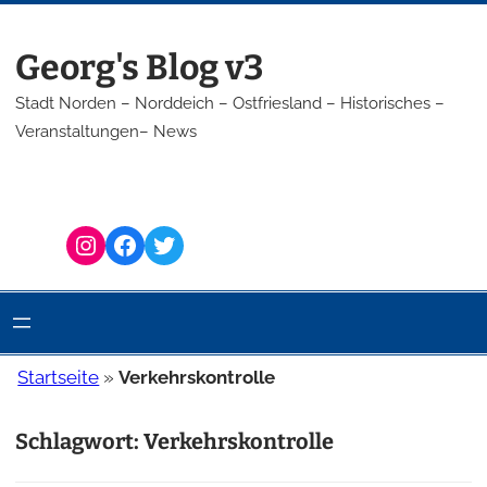
Zum
Inhalt
Georg's Blog v3
springen
Stadt Norden – Norddeich – Ostfriesland – Historisches –
Veranstaltungen– News
Instagram
Facebook
Twitter
Startseite
»
Verkehrskontrolle
Schlagwort:
Verkehrskontrolle