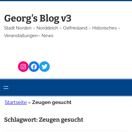
Zum
Inhalt
Georg's Blog v3
springen
Stadt Norden – Norddeich – Ostfriesland – Historisches –
Veranstaltungen– News
Instagram
Facebook
Twitter
Startseite
»
Zeugen gesucht
Schlagwort:
Zeugen gesucht