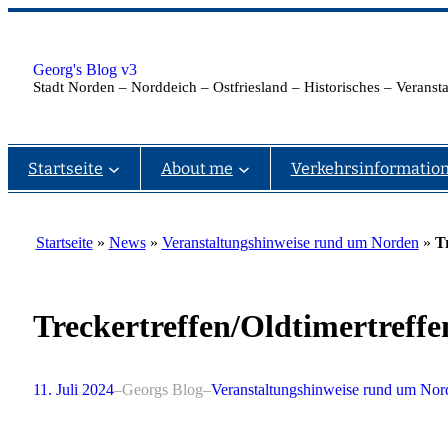
Zum
Inhalt
springen
Georg's Blog v3
Stadt Norden – Norddeich – Ostfriesland – Historisches – Verans
Startseite
About me
Verkehrsinformatio
Startseite
»
News
»
Veranstaltungshinweise rund um Norden
»
T
Treckertreffen/Oldtimertreff
11. Juli 2024
–
Georgs Blog
–
Veranstaltungshinweise rund um Nor