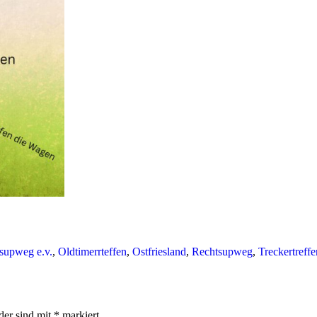
supweg e.v.
, 
Oldtimerrteffen
, 
Ostfriesland
, 
Rechtsupweg
, 
Treckertreff
der sind mit
*
markiert