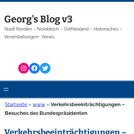
Zum
Inhalt
Georg's Blog v3
springen
Stadt Norden – Norddeich – Ostfriesland – Historisches –
Veranstaltungen– News
Instagram
Facebook
Twitter
Startseite
»
www
»
Verkehrsbeeinträchtigungen –
Besuches des Bundespräsidenten
Verkehrsbeeinträchtigungen –