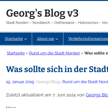
Zum
Georg's Blog v3
Inhalt
springen
Stadt Norden – Norddeich – Ostfriesland – Historisches – V
Startseite
About me
Verkehrsinformation
Startseite
»
Rund um die Stadt Norden
»
Was sollte 
Was sollte sich in der Sta
19. Januar 2019
–
Georgs Blog
–
Rund um die Stadt Nor
Zuletzt aktualisiert am 7. Juni 2024 von
Georgs Bl