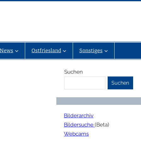
News
Ostfriesland
Sonstiges
Suchen
Suchen
Bilderarchiv
Bildersuche
(Beta)
Webcams