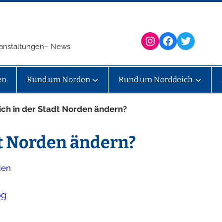
Instagram
Facebook
Twitter
eranstaltungen– News
en
Rund um Norden
Rund um Norddeich
sich in der Stadt Norden ändern?
dt Norden ändern?
den
og