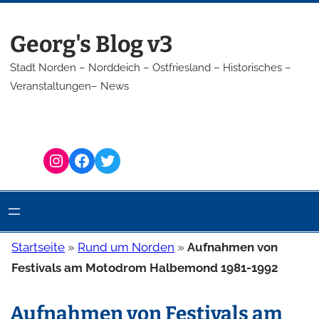
Zum
Inhalt
Georg's Blog v3
springen
Stadt Norden – Norddeich – Ostfriesland – Historisches –
Veranstaltungen– News
Instagram
Facebook
Twitter
Startseite
»
Rund um Norden
»
Aufnahmen von
Festivals am Motodrom Halbemond 1981-1992
Aufnahmen von Festivals am