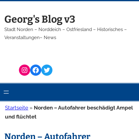
Zum
Inhalt
Georg's Blog v3
springen
Stadt Norden – Norddeich – Ostfriesland – Historisches –
Veranstaltungen– News
Instagram
Facebook
Twitter
Startseite
»
Norden – Autofahrer beschädigt Ampel
und flüchtet
Norden – Autofahrer