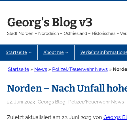
Zum
Inhalt
Georg's Blog v3
springen
Stadt Norden – Norddeich – Ostfriesland – Historisches – V
Startseite
About me
Verkehrsinformation
Startseite
»
News
»
Polizei/Feuerwehr News
»
Norde
Norden – Nach Unfall hoh
22. Juni 2023
–
Georgs Blog
–
Polizei/Feuerwehr News
Zuletzt aktualisiert am 22. Juni 2023 von
Georgs B