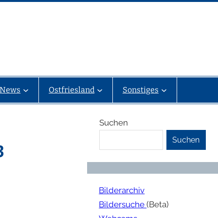
News
Ostfriesland
Sonstiges
Suchen
Suchen
3
Bilderarchiv
Bildersuche
(Beta)