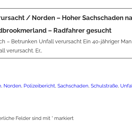
rursacht / Norden – Hoher Sachschaden na
Südbrookmerland – Radfahrer gesucht
ch – Betrunken Unfall verursacht Ein 40-jähriger Ma
l verursacht. Er…
e
,
Norden
,
Polizeibericht
,
Sachschaden
,
Schulstraße
,
Unfa
erliche Felder sind mit
*
markiert