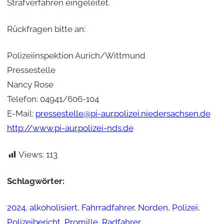
Strafverfahren eingeleitet.
Rückfragen bitte an:
Polizeiinspektion Aurich/Wittmund
Pressestelle
Nancy Rose
Telefon: 04941/606-104
E-Mail:
pressestelle@pi-aur.polizei.niedersachsen.de
http://www.pi-aur.polizei-nds.de
Views:
113
Schlagwörter:
2024
, 
alkoholisiert
, 
Fahrradfahrer
, 
Norden
, 
Polizei
, 
Polizeibericht
, 
Promille
, 
Radfahrer