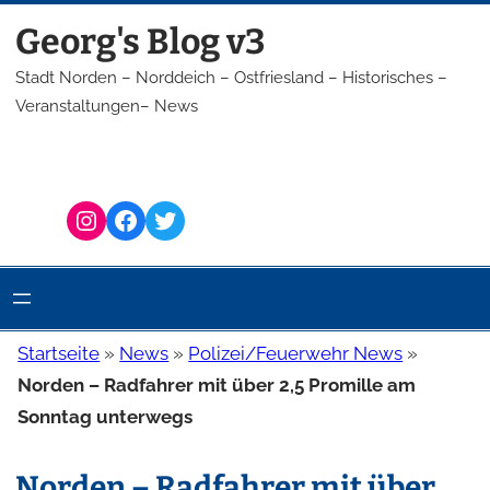
Zum
Georg's Blog v3
Inhalt
springen
Stadt Norden – Norddeich – Ostfriesland – Historisches –
Veranstaltungen– News
Instagram
Facebook
Twitter
Startseite
»
News
»
Polizei/Feuerwehr News
»
Norden – Radfahrer mit über 2,5 Promille am
Sonntag unterwegs
Norden – Radfahrer mit über