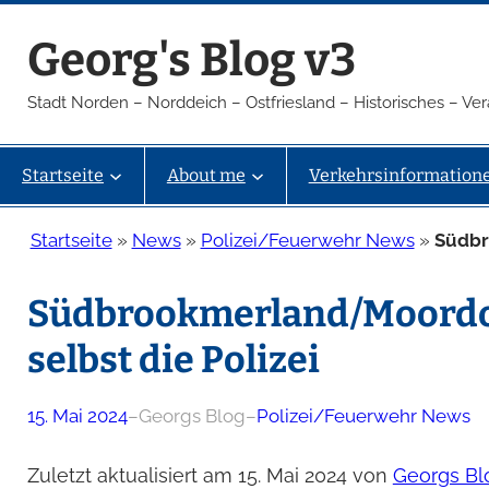
Zum
Georg's Blog v3
Inhalt
springen
Stadt Norden – Norddeich – Ostfriesland – Historisches – V
Startseite
About me
Verkehrsinformation
Startseite
»
News
»
Polizei/Feuerwehr News
»
Südbr
Südbrookmerland/Moordor
selbst die Polizei
15. Mai 2024
–
Georgs Blog
–
Polizei/Feuerwehr News
Zuletzt aktualisiert am 15. Mai 2024 von
Georgs Bl