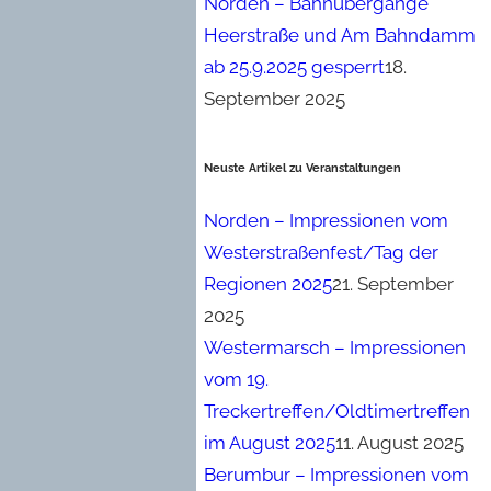
Norden – Bahnübergänge
Heerstraße und Am Bahndamm
ab 25.9.2025 gesperrt
18.
September 2025
Neuste Artikel zu Veranstaltungen
Norden – Impressionen vom
Westerstraßenfest/Tag der
Regionen 2025
21. September
2025
Westermarsch – Impressionen
vom 19.
Treckertreffen/Oldtimertreffen
im August 2025
11. August 2025
Berumbur – Impressionen vom