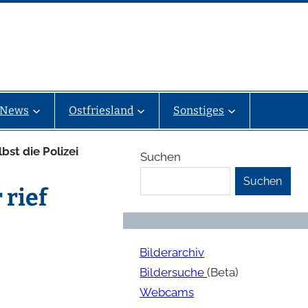
News
Ostfriesland
Sonstiges
st die Polizei
Suchen
Suchen
rief
Bilderarchiv
Bildersuche
(Beta)
Webcams