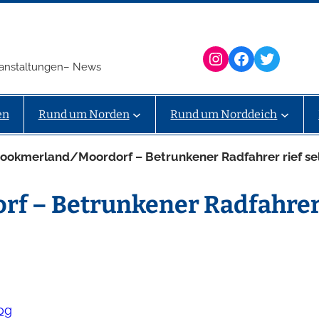
Instagram
Facebook
Twitter
eranstaltungen– News
en
Rund um Norden
Rund um Norddeich
ookmerland/Moordorf – Betrunkener Radfahrer rief selb
f – Betrunkener Radfahrer 
og