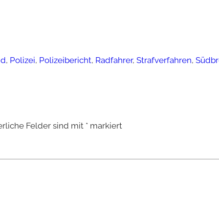
nd
, 
Polizei
, 
Polizeibericht
, 
Radfahrer
, 
Strafverfahren
, 
Südbr
erliche Felder sind mit
*
markiert