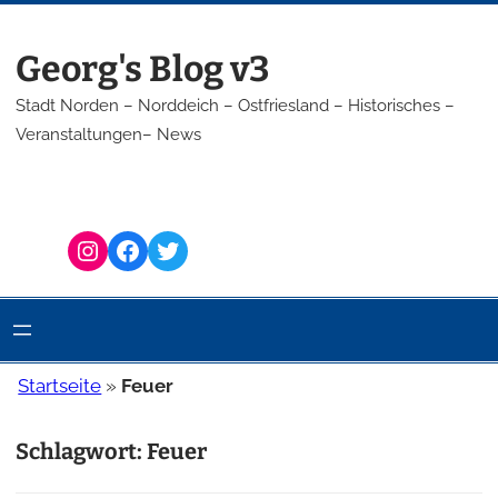
Zum
Inhalt
Georg's Blog v3
springen
Stadt Norden – Norddeich – Ostfriesland – Historisches –
Veranstaltungen– News
Instagram
Facebook
Twitter
Startseite
»
Feuer
Schlagwort:
Feuer