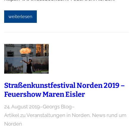
weiterlesen
Straßenkunstfestival Norden 2019 –
Feuershow Maren Eisler
24. August 2019
–
Georgs Blog
–
Artikel zu Veranstaltungen in Norden
, 
News rund um
Norden