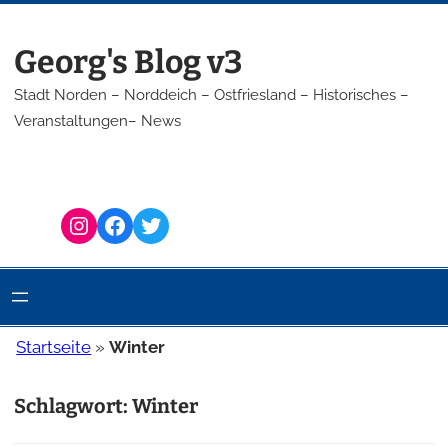
Zum
Inhalt
Georg's Blog v3
springen
Stadt Norden – Norddeich – Ostfriesland – Historisches –
Veranstaltungen– News
Instagram
Facebook
Twitter
Startseite
»
Winter
Schlagwort:
Winter