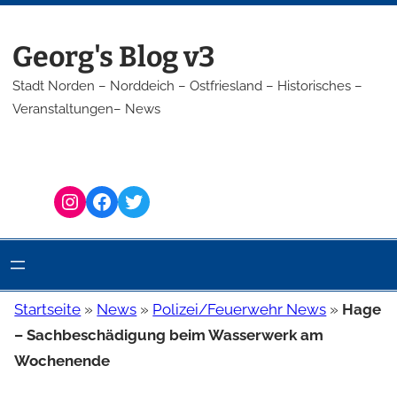
Zum
Inhalt
Georg's Blog v3
springen
Stadt Norden – Norddeich – Ostfriesland – Historisches –
Veranstaltungen– News
Instagram
Facebook
Twitter
Startseite
»
News
»
Polizei/Feuerwehr News
»
Hage
– Sachbeschädigung beim Wasserwerk am
Wochenende