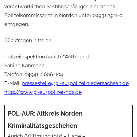
verantwortlichen Sachbeschädiger nimmt das
Polizeikommissariat in Norden unter 04931/921-0
entgegen.
Rückfragen bitte an:
Polizeiinspektion Aurich/Wittmund
Sabine Kahmann
Telefon: 04941 / 606-104
E-Mail:
pressestelle@pi-aur.polizei.niedersachsen.de
http://www.pi-aur.polizei-nds.de
POL-AUR: Altkreis Norden
Kriminalitätsgeschehen
Aurich/Wittmund (ots) – Hage –