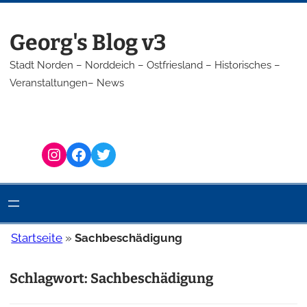
Zum
Inhalt
Georg's Blog v3
springen
Stadt Norden – Norddeich – Ostfriesland – Historisches –
Veranstaltungen– News
Instagram
Facebook
Twitter
Startseite
»
Sachbeschädigung
Schlagwort:
Sachbeschädigung